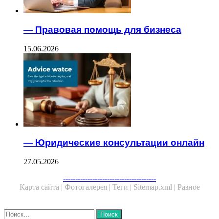
— Правовая помощь для бизнеса
15.06.2026
— Юридические консультации онлайн
27.05.2026
Facebook
Twitter
WhatsApp
Telegram
--------------------------------------
Карта сайта |
Фотогалерея |
Теги |
Sitemap.xml |
Разное
Close
Найти: