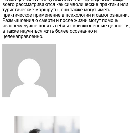
всего рассматриваются как символические практики или
туристические маршруты, они также могут иметь
практическое применение в психологии и самопознании.
Размышления о смерти и после жизни могут помочь
человеку лучше понять себя и свои жизненные ценности,
а также научиться жить более осознанно и
целенаправленно.
Facebook
Twitter
LinkedIn
Tumblr
Pinterest
Reddit
VKontakte
Odnoklassniki
Skype
WhatsApp
Telegram
Viber
Share
Print
via
Email
ЧИТАЕМОЕ