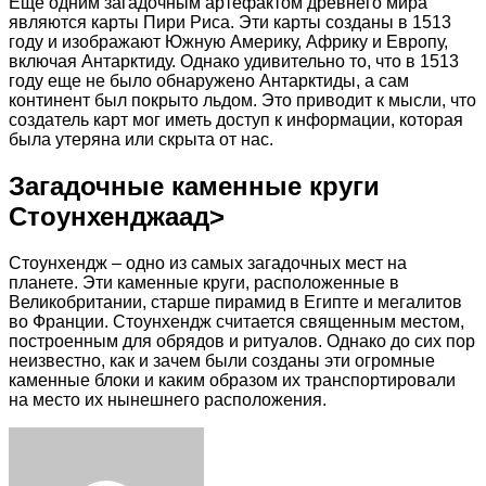
Еще одним загадочным артефактом древнего мира
являются карты Пири Риса. Эти карты созданы в 1513
году и изображают Южную Америку, Африку и Европу,
включая Антарктиду. Однако удивительно то, что в 1513
году еще не было обнаружено Антарктиды, а сам
континент был покрыто льдом. Это приводит к мысли, что
создатель карт мог иметь доступ к информации, которая
была утеряна или скрыта от нас.
Загадочные каменные круги
Стоунхенджаад>
Стоунхендж – одно из самых загадочных мест на
планете. Эти каменные круги, расположенные в
Великобритании, старше пирамид в Египте и мегалитов
во Франции. Стоунхендж считается священным местом,
построенным для обрядов и ритуалов. Однако до сих пор
неизвестно, как и зачем были созданы эти огромные
каменные блоки и каким образом их транспортировали
на место их нынешнего расположения.
Facebook
Twitter
LinkedIn
Tumblr
Pinterest
Reddit
VKontakte
Odnoklassniki
Skype
WhatsApp
Telegram
Viber
Share
Print
via
Email