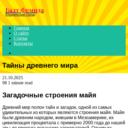
Menu
Балт Фемида
Юридические статьи
Главная
О сайте
Статьи
Контакты
Search
for
Тайны древнего мира
21.10.2025
98
1 minute read
Загадочные строения майя
Древний мир полон тайн и загадок, одной из самых
удивительных из которых являются строения майя. Майя
были древним народом, жившим в Мезоамерике, их
цивилизация процветала с примерно 2000 года до нашей
эры до прихода испанских завоевателей. Одним из