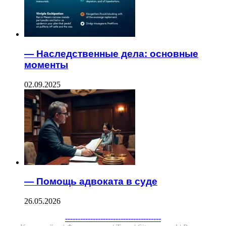
— Наследственные дела: основные
моменты
02.09.2025
— Помощь адвоката в суде
26.05.2026
Facebook
Twitter
WhatsApp
Telegram
--------------------------------------