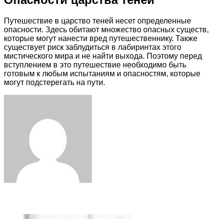
Путешествие в царство теней несет определенные
опасности. Здесь обитают множество опасных существ,
которые могут нанести вред путешественнику. Также
существует риск заблудиться в лабиринтах этого
мистического мира и не найти выхода. Поэтому перед
вступлением в это путешествие необходимо быть
готовым к любым испытаниям и опасностям, которые
могут подстерегать на пути.
Facebook
Twitter
LinkedIn
Tumblr
Pinterest
Reddit
VKontakte
Odnoklassniki
Skype
WhatsApp
Telegram
Viber
Share
Print
via
Email
ЧИТАЕМОЕ