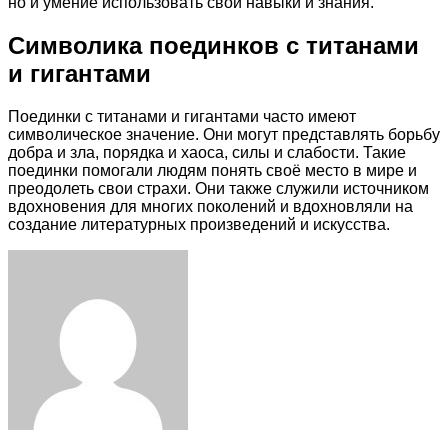
но и умение использовать свои навыки и знания.
Символика поединков с титанами
и гигантами
Поединки с титанами и гигантами часто имеют
символическое значение. Они могут представлять борьбу
добра и зла, порядка и хаоса, силы и слабости. Такие
поединки помогали людям понять своё место в мире и
преодолеть свои страхи. Они также служили источником
вдохновения для многих поколений и вдохновляли на
создание литературных произведений и искусства.
Facebook
Twitter
LinkedIn
Tumblr
Pinterest
Reddit
VKontakte
Odnoklassniki
Skype
WhatsApp
Telegram
Viber
Share
Print
via
Email