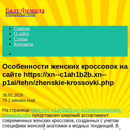
Menu
Балт Фемида
Юридические статьи
Главная
О сайте
Статьи
Контакты
Search
for
Особенности женских кроссовок на
сайте https://xn--c1ah1b2b.xn--
p1ai/tehn/zhenskie-krossovki.php
30.01.2026
79
2 minutes read
На странице
https://xn--c1ah1b2b.xn--p1ai/tehn/zhenskie-
krossovki.php
представлен широкий ассортимент
современных женских кроссовок, созданных с учетом
специфики женской анатомии и модных тенденций. В