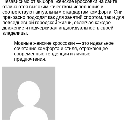
Независимо от выбора, женские кроссовки на сайте
отличаются высоким качеством исполнения и
соответствуют актуальным стандартам комфорта. Они
прекрасно подходят как для занятий спортом, так и для
повседневной городской жизни, облегчая каждое
движение и подчеркивая индивидуальность своей
владелицы.
Модные женские кроссовки — это идеальное
сочетание комфорта и стиля, отражающее
современные тенденции и личные
предпочтения.
Facebook
Twitter
LinkedIn
Tumblr
Pinterest
Reddit
VKontakte
Odnoklassniki
Skype
WhatsApp
Telegram
Viber
Share
Print
via
Email
ЧИТАЕМОЕ