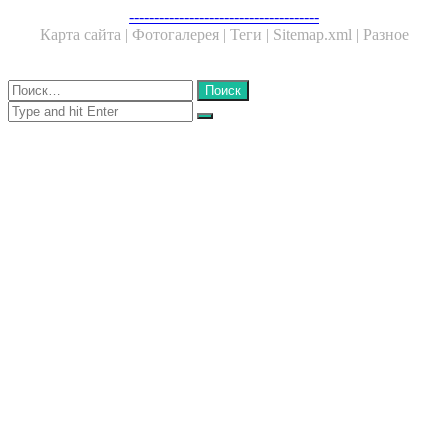
Facebook
Twitter
WhatsApp
Telegram
--------------------------------------
Карта сайта |
Фотогалерея |
Теги |
Sitemap.xml |
Разное
Close
Найти:
Close
Search
for